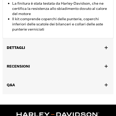
La finitura è stata testata da Harley-Davidson, che ne
certifica la resistenza allo sbiadimento dovuto al calore
del motore
Il kit comprende coperchi delle punterie, coperchi
inferiori delle scatole dei bilanceri e collari delle aste
punterie verniciati
DETTAGLI
Per modelli equipaggiati con motore Milwaukee-Eight dal '17 in
poi (tranne FLTRXRRSE dal '25 in poi).
RECENSIONI
Istruzioni di installazione
Q&A