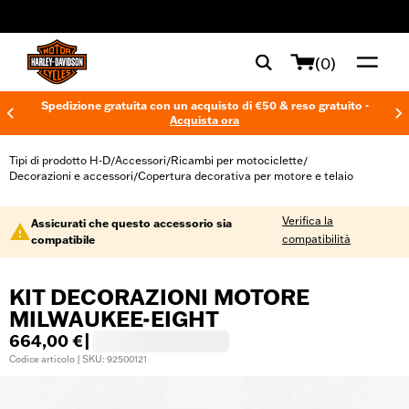
web accessibility
(0)
Spedizione gratuita con un acquisto di €50 & reso gratuito -
Acquista ora
Tipi di prodotto H-D
Accessori
Ricambi per motociclette
/
/
/
Decorazioni e accessori
Copertura decorativa per motore e telaio
/
Verifica la
Assicurati che questo accessorio sia
compatibilità
compatibile
KIT DECORAZIONI MOTORE
MILWAUKEE-EIGHT
664,00 €
|
Codice articolo | SKU: 92500121