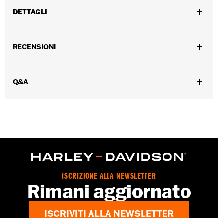
DETTAGLI
Per i modelli VRSC™ '02-'17.
Venduti singolarmente:
Ciascuno
RECENSIONI
Contenuto della confezione:
1 candela
Q&A
ISCRIZIONE ALLA NEWSLETTER
Rimani aggiornato
ISCRIVITI ALLA NEWSLETTER