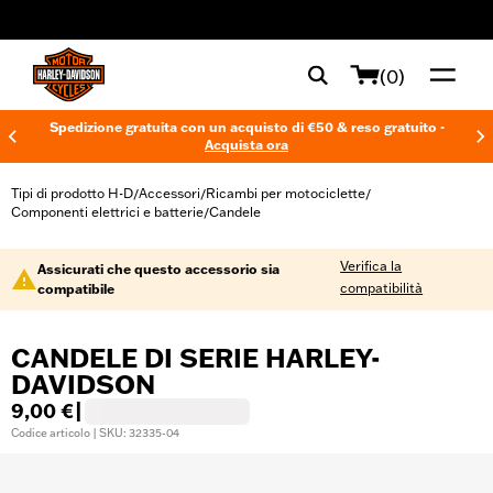
web accessibility
(0)
Spedizione gratuita con un acquisto di €50 & reso gratuito -
Acquista ora
Tipi di prodotto H-D
Accessori
Ricambi per motociclette
/
/
/
Componenti elettrici e batterie
Candele
/
Verifica la
Assicurati che questo accessorio sia
compatibilità
compatibile
CANDELE DI SERIE HARLEY-
DAVIDSON
9,00 €
|
Codice articolo | SKU: 32335-04