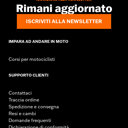
richiedere l’acquisto di nuove guarnizioni. Per
Rimani aggiornato
informazioni rivolgersi a un concessionario.
ISCRIVITI ALLA NEWSLETTER
IMPARA AD ANDARE IN MOTO
Corsi per motociclisti
SUPPORTO CLIENTI
Contattaci
Traccia ordine
Spedizione e consegna
Resi e cambi
Domande frequenti
Dichiarazione di conformità