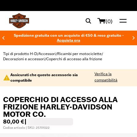
web accessibility
(0)
Spedizione gratuita con un acquisto di €50 & reso gratuito -
Acquista ora
Tipi di prodotto H-D
Accessori
Ricambi per motociclette
/
/
/
Decorazioni e accessori
Coperchi di accesso alla frizione
/
Verifica la
Assicurati che questo accessorio sia
compatibilità
compatibile
COPERCHIO DI ACCESSO ALLA
FRIZIONE HARLEY-DAVIDSON
MOTOR CO.
80,00 €
|
Codice articolo | SKU: 25701022