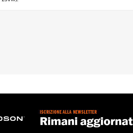
m
,
Sistema â€œaction backâ€� - Basic
,
Chiusura anteriore 
 - Visitare
www.h-d.com/warranty
per tutti i dettagli
ISCRIZIONE ALLA NEWSLETTER
Rimani aggiorna