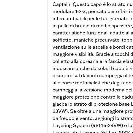
Captain. Questo capo è lo strato nu
modulare 1-2-3, pensata per offrirti o
intercambiabili per le tue giornate in
in pelle di bufalo di medio spessore
caratteristiche funzionali adatte all
soffietto, maniche precurvate, toppe
ventilazione sulle ascelle e bordi ca
maggiore visibilità. Grazie a tocchi di
colletto alla coreana e la fascia elast
indossare anche da sola. Il capo è 
discreto: sul davanti campeggia il b
alle corse motociclistiche degli ann
campeggia la versione moderna del 
maggiore protezione contro le cadut
giacca lo strato di protezione base
23VW). Se oltre a una maggiore pro
da freddo e vento, aggiungi lo stra
Layering System (98146-23VW) o lo 
Lightweight Layering System (9814