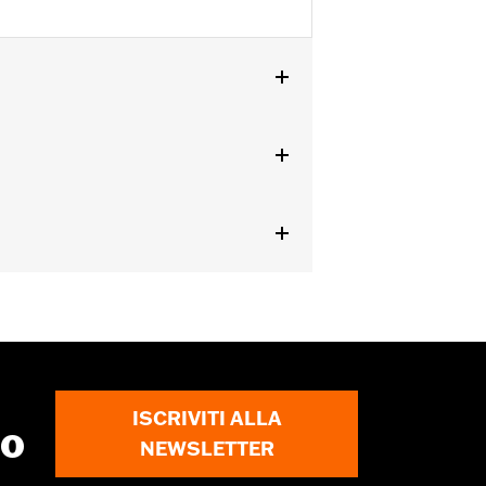
con cerniera a doppio cursore
,
Tasche
,
ISCRIVITI ALLA
to
NEWSLETTER