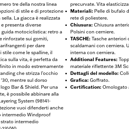
mero tre della nostra linea
precurvate. Vita elasticizza
pzioni di stile e di protezione
Materiali
:
Pelle di bufalo
 sella. La giacca è realizzata
rete di poliestere.
, e presenta diverse
Chiusura
:
Chiusura anteri
a guida motociclistica: retro a
Polsini con cerniere.
 rinforzate sui gomiti,
TASCHE
:
Tasche anteriori
tarifrangenti per dare
scaldamani con cerniera. U
 stile come le spalline, il
interna con cerniera.
ica sulla vita, è perfetta da
Additional Features
:
Topp
rifinito in modo estremamente
materiale riflettente 3M Sc
randing che strizza l’occhio
Dettagli del modello
:
Coll
i ‘30, mentre sul dorso
Grafica
:
Goffrato.
logo Bar & Shield. Per una
Certification
:
Omologato a
e, è possibile abbinare alla
 Layering System (98141-
tezione vuoi difenderti anche
to intermedio Windproof
strato intermedio
7-23VW).