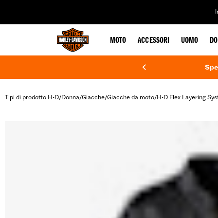
web accessibility
MOTO
ACCESSORI
UOMO
DO
Spe
Tipi di prodotto H-D
Donna
Giacche
Giacche da moto
H-D Flex Layering Sy
/
/
/
/