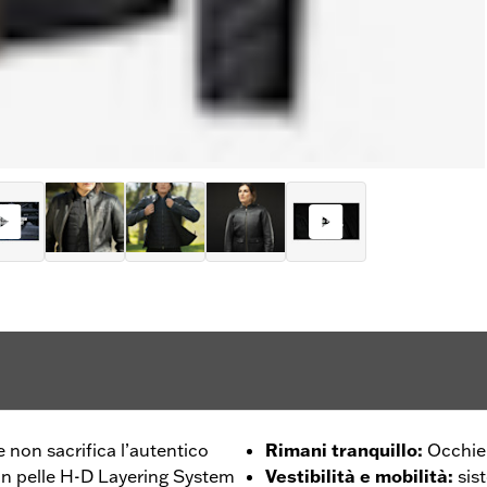
e non sacrifica l’autentico
Rimani tranquillo
:
Occhiel
a in pelle H-D Layering System
Vestibilità e mobilità
:
sis