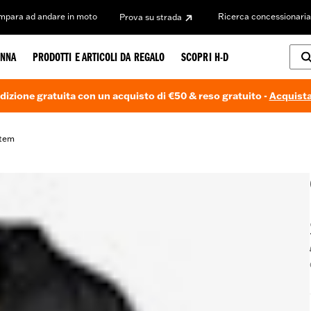
Impara ad andare in moto
Ricerca concessionaria
Prova su strada
NNA
PRODOTTI E ARTICOLI DA REGALO
SCOPRI H-D
dizione gratuita con un acquisto di €50 & reso gratuito -
Acquista
stem