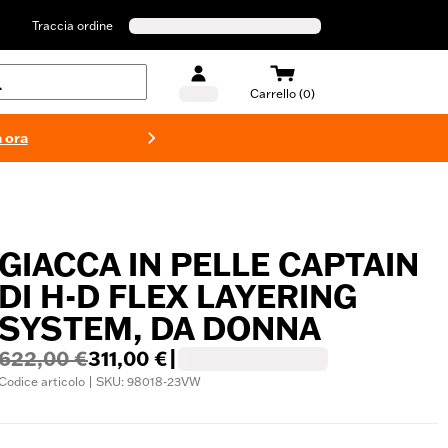
Traccia ordine
Carrello (0)
 ora
Costumi d
GIACCA IN PELLE CAPTAIN
DI H-D FLEX LAYERING
SYSTEM, DA DONNA
622,00 €
311,00 €
|
Codice articolo | SKU: 98018-23VW