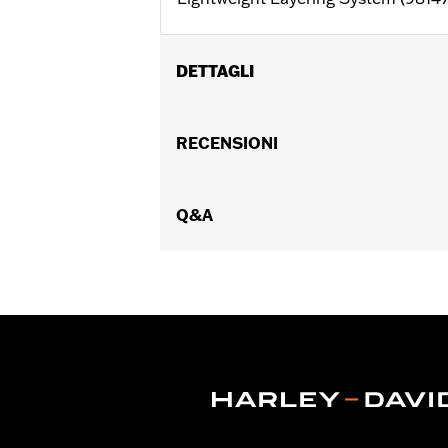
DETTAGLI
Genere:
Donna
Collezione:
RECENSIONI
H-D Flex Layering Syste
Caratteristiche funzionali:
Ventilato
Tasche con cerniera
,
Riflettente
GARANZIA:
Q&A
Garanzia limitata di 3 anni
Jacket Style:
Moto
Origine:
D’importazione