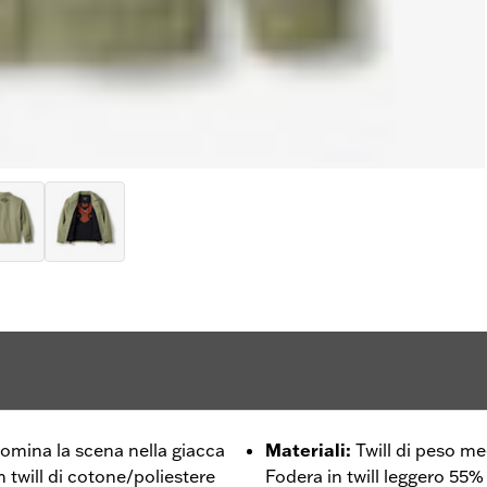
omina la scena nella giacca
Materiali
:
Twill di peso m
n twill di cotone/poliestere
Fodera in twill leggero 55%