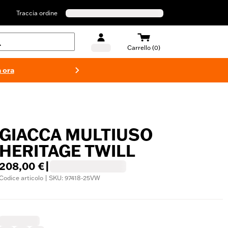
Traccia ordine
Carrello (0)
 ora
Costumi d
GIACCA MULTIUSO
HERITAGE TWILL
208,00 €
|
Codice articolo | SKU: 97418-25VW