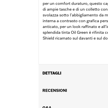
per un comfort duraturo, questo c
di ampie tasche e di un colletto co
svolazza sotto l'abbigliamento da 
interna a contrasto con grafica pers
anticato, per un look raffinato e all'
splendida tinta Oil Green è rifinita
Shield ricamato sul davanti e sul do
DETTAGLI
Genere:
Donna
Caratteristiche funzionali:
RECENSIONI
Tasche
,
C
GARANZIA:
Garanzia limitata di 2 anni
Origine:
Articolo d'importazione
Q&A