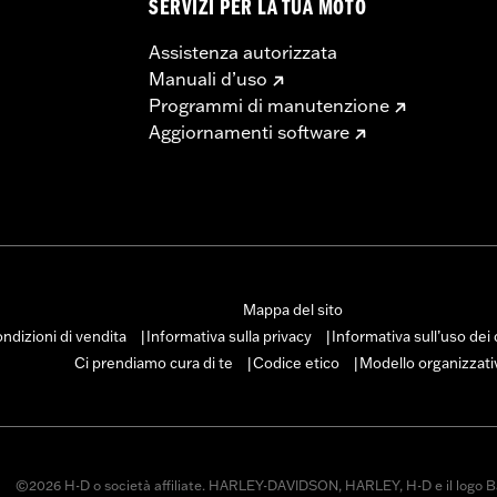
SERVIZI PER LA TUA MOTO
Assistenza autorizzata
Manuali d’uso
Programmi di manutenzione
Aggiornamenti software
Mappa del sito
ndizioni di vendita
Informativa sulla privacy
Informativa sull’uso dei
|
|
Ci prendiamo cura di te
Codice etico
Modello organizzati
|
|
©2026 H-D o società affiliate. HARLEY-DAVIDSON, HARLEY, H-D e il logo B