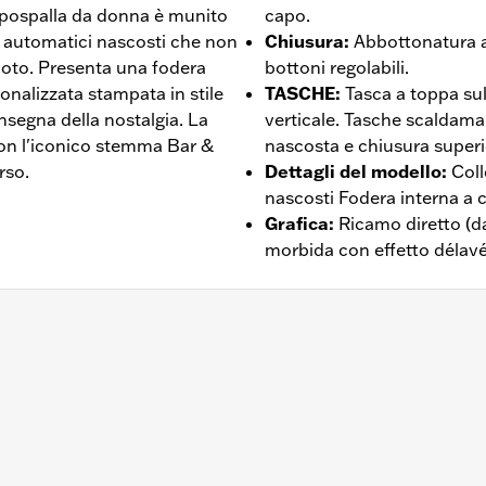
apospalla da donna è munito
capo.
n automatici nascosti che non
Chiusura
:
Abbottonatura a
moto. Presenta una fodera
bottoni regolabili.
onalizzata stampata in stile
TASCHE
:
Tasca a toppa sul
insegna della nostalgia. La
verticale. Tasche scaldaman
 con l'iconico stemma Bar &
nascosta e chiusura superi
rso.
Dettagli del modello
:
Coll
nascosti Fodera interna a 
Grafica
:
Ricamo diretto (d
morbida con effetto délavé
hiusura frontale a bottoni
 – Visitare la pagina
www.h-d.com/warranty
per le informaz