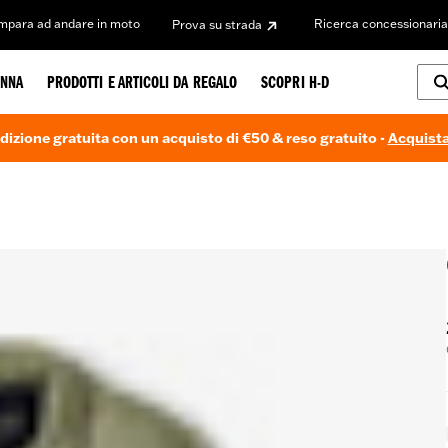
Impara ad andare in moto
Ricerca concessionaria
Prova su strada
NNA
PRODOTTI E ARTICOLI DA REGALO
SCOPRI H-D
dizione gratuita con un acquisto di €50 & reso gratuito -
Acquista