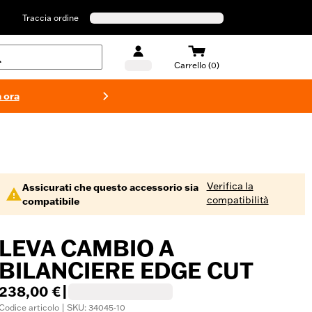
Traccia ordine
Carrello (0)
 ora
Costumi d
Verifica la
Assicurati che questo accessorio sia
compatibilità
compatibile
LEVA CAMBIO A
BILANCIERE EDGE CUT
238,00 €
|
Codice articolo | SKU: 34045-10