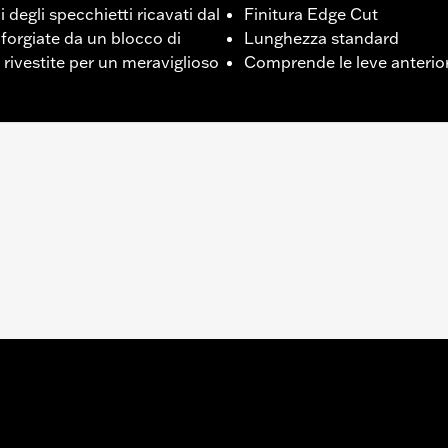
 degli specchietti ricavati dal
Finitura Edge Cut
forgiate da un blocco di
Lunghezza standard
 rivestite per un meraviglioso
Comprende le leve anterior
 dal '88 in poi (tranne FLTRXRRSE dal '25 in poi) e Trike dal 
l selettore delle marce
teriore e posteriore e bulloneria cromata