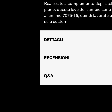
Realizzate a complemento degli steli
pieno, queste leve del cambio sono 
alluminio 7075-T6, quindi lavorate e
stile custom.
DETTAGLI
Per modelli FL Softail® '86-'17, Touring
Istruzioni di installazione
RECENSIONI
Collezione:
Edge Cut
Venduto/i separatamente:
Pedali de
Venduti singolarmente:
Q&A
Ciascuno
Materiale:
Alluminio 6061-T6
Contenuto della confezione:
Leva an