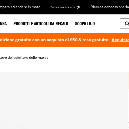
Impara ad andare in moto
Ricerca concessionaria
Prova su strada
NNA
PRODOTTI E ARTICOLI DA REGALO
SCOPRI H-D
dizione gratuita con un acquisto di €50 & reso gratuito -
Acquista
Leve del selettore delle marce