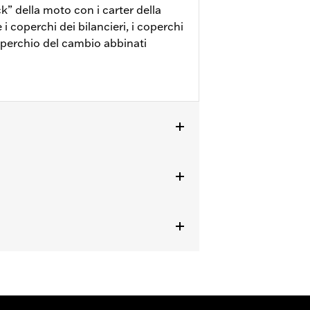
k” della moto con i carter della
 i coperchi dei bilancieri, i coperchi
coperchio del cambio abbinati
rnizioni. Per informazioni rivolgersi a