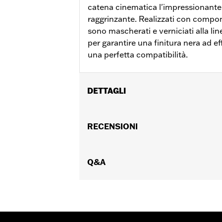
catena cinematica l'impressionante 
raggrinzante. Realizzati con compone
sono mascherati e verniciati alla lin
per garantire una finitura nera ad e
una perfetta compatibilità.
DETTAGLI
Per modelli XL '04-'22.
Venduti singolarmente:
RECENSIONI
Ciascuno
Contenuto della confezione:
Solo il 
GARANZIA:
,,,,,,,,,,,,,,,,,,,,,,,,,,,,,,,,,,,,,,,,,,,,,,,,
NOTE:
Q&A
La rimozione e l’installazione d
un concessionario.