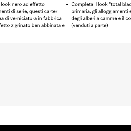
look nero ad effetto
Completa il look “total blac
nti di serie, questi carter
primaria, gli alloggiamenti e
ea di verniciatura in fabbrica
degli alberi a camme e il 
ffetto zigrinato ben abbinata e
(venduti a parte)
coperchio della scatola dei bilancieri
,,,,,,,,,,,,,,,,
elle coperture motore può richiedere l’acquisto di nuove gua