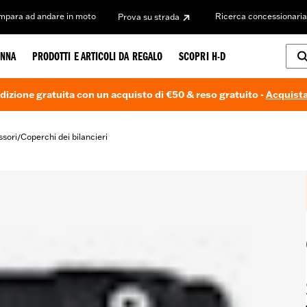
Impara ad andare in moto
Ricerca concessionaria
Prova su strada
NNA
PRODOTTI E ARTICOLI DA REGALO
SCOPRI H-D
dizione gratuita con un acquisto di €50 & reso gratuito -
Acquista
ssori
Coperchi dei bilancieri
/