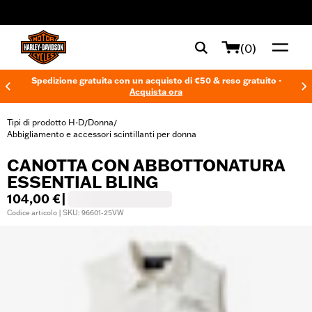
web accessibility
(0)
Spedizione gratuita con un acquisto di €50 & reso gratuito -
Acquista ora
Tipi di prodotto H-D
Donna
/
/
Abbigliamento e accessori scintillanti per donna
CANOTTA CON ABBOTTONATURA
ESSENTIAL BLING
104,00 €
|
Codice articolo | SKU: 96601-25VW