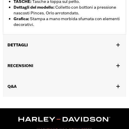
TASCHE
:
Tasche a toppa sul petto.
Dettagli del modello
:
Colletto con bottoni a pressione
nascosti Pinces. Orlo arrotondato.
Grafica
:
Stampa a mano morbida sfumata con elementi
decorativi.
DETTAGLI
Genere:
Donna
RECENSIONI
Caratteristiche funzionali:
Chiusura frontale a bottoni
GARANZIA:
Garanzia limitata di 2 anni – Visitare la pagina
www.h-d.com/warranty
per le informazioni complete
Q&A
Origine:
Articolo d'importazione