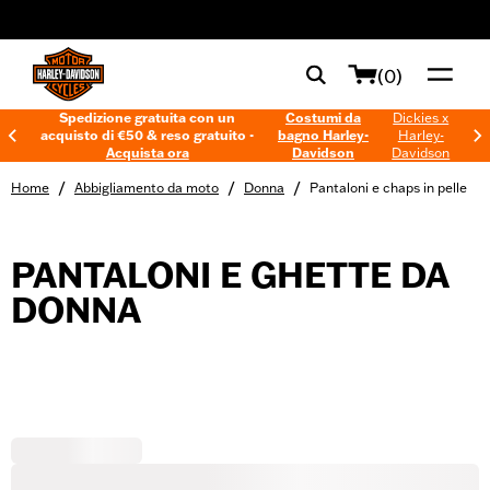
web accessibility
(0)
Spedizione gratuita con un
Costumi da
Dickies x
acquisto di €50 & reso gratuito -
bagno Harley-
Harley-
Acquista ora
Davidson
Davidson
/
/
/
Home
Abbigliamento da moto
Donna
Pantaloni e chaps in pelle
PANTALONI E GHETTE DA
DONNA