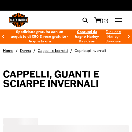
web accessibility
(0)
Spedizione gratuita con un
Costumi da
Dickies x
acquisto di €50 & reso gratuito -
bagno Harley-
Harley-
Acquista ora
Davidson
Davidson
/
/
/
Home
Donna
Cappelli e berretti
Copricapi invernali
CAPPELLI, GUANTI E
SCIARPE INVERNALI