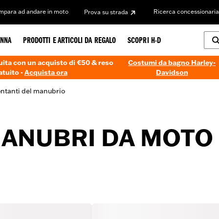
Impara ad andare in moto
Ricerca concessionaria
Prova su strada
NNA
PRODOTTI E ARTICOLI DA REGALO
SCOPRI H-D
ita con un acquisto di €50 & reso
Costumi da bagno Harley-
atuito -
Acquista ora
Davidson
ntanti del manubrio
MANUBRI DA MOTO