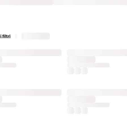
|
filtri