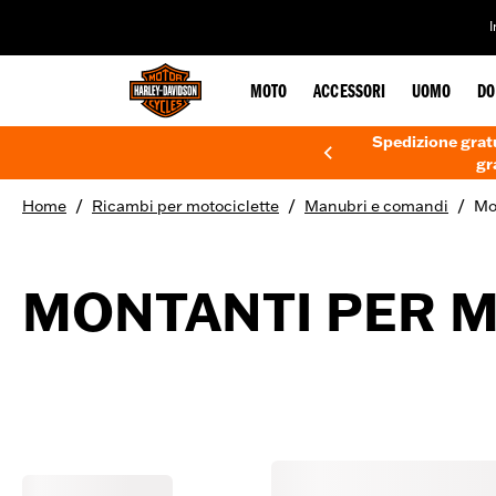
web accessibility
MOTO
ACCESSORI
UOMO
DO
Spedizione gratu
gr
/
/
/
Home
Ricambi per motociclette
Manubri e comandi
Mo
MONTANTI PER 