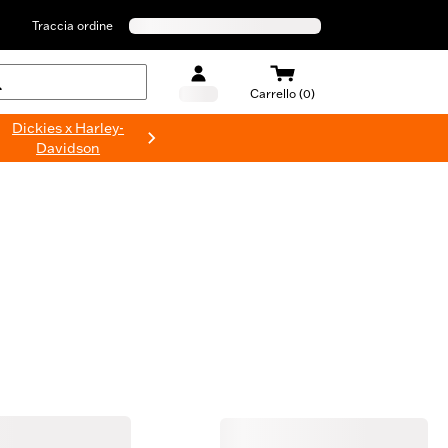
Traccia ordine
Carrello (0)
Dickies x Harley-
Davidson