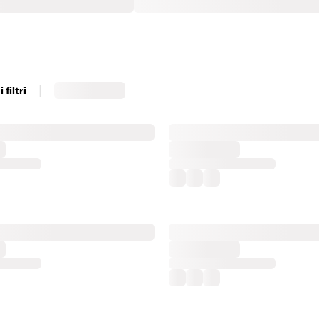
|
filtri