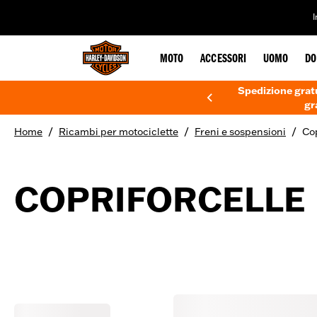
web accessibility
MOTO
ACCESSORI
UOMO
DO
Spedizione gratu
gr
/
/
/
Home
Ricambi per motociclette
Freni e sospensioni
Cop
COPRIFORCELLE