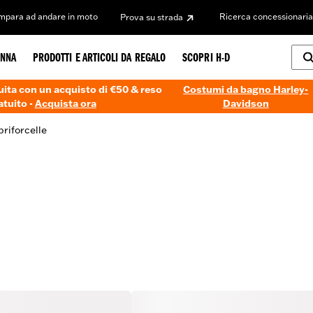
Impara ad andare in moto
Ricerca concessionaria
Prova su strada
NNA
PRODOTTI E ARTICOLI DA REGALO
SCOPRI H-D
ita con un acquisto di €50 & reso
Costumi da bagno Harley-
atuito -
Acquista ora
Davidson
riforcelle