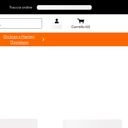
Traccia ordine
Carrello (0)
Dickies x Harley-
Davidson