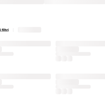
|
filtri