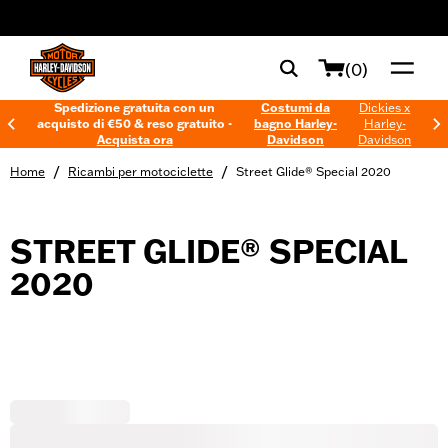
web accessibility
(0)
Spedizione gratuita con un
Costumi da
Dickies x
acquisto di €50 & reso gratuito -
bagno Harley-
Harley-
Acquista ora
Davidson
Davidson
/
/
Home
Ricambi per motociclette
Street Glide® Special 2020
STREET GLIDE® SPECIAL
2020