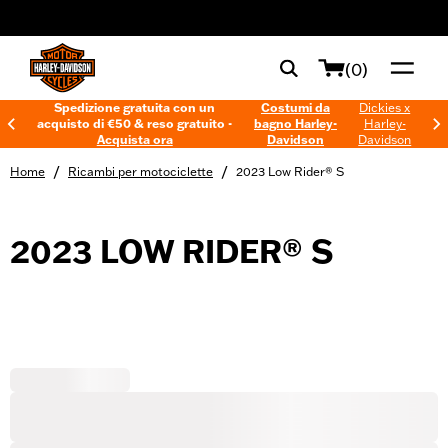
web accessibility
(0)
Spedizione gratuita con un
Costumi da
Dickies x
acquisto di €50 & reso gratuito -
bagno Harley-
Harley-
Acquista ora
Davidson
Davidson
/
/
Home
Ricambi per motociclette
2023 Low Rider® S
2023 LOW RIDER® S