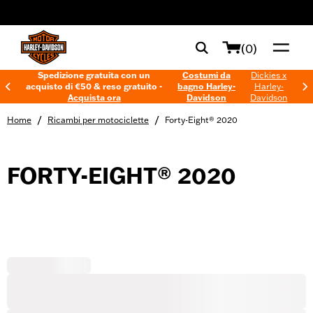
web accessibility
(0)
Spedizione gratuita con un
Costumi da
Dickies x
acquisto di €50 & reso gratuito -
bagno Harley-
Harley-
Acquista ora
Davidson
Davidson
/
/
Home
Ricambi per motociclette
Forty-Eight® 2020
FORTY-EIGHT® 2020