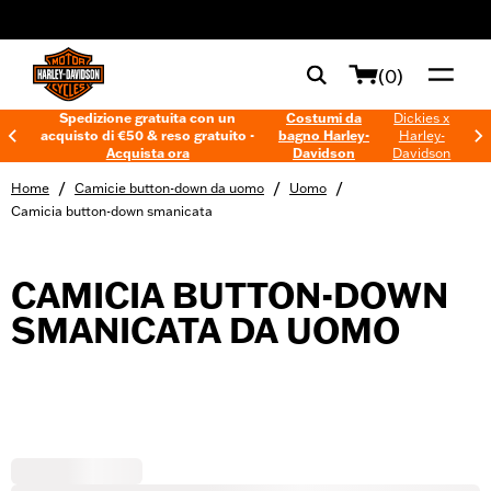
web accessibility
(0)
Spedizione gratuita con un
Costumi da
Dickies x
acquisto di €50 & reso gratuito -
bagno Harley-
Harley-
Acquista ora
Davidson
Davidson
/
/
/
Home
Camicie button-down da uomo
Uomo
Camicia button-down smanicata
CAMICIA BUTTON-DOWN
SMANICATA DA UOMO