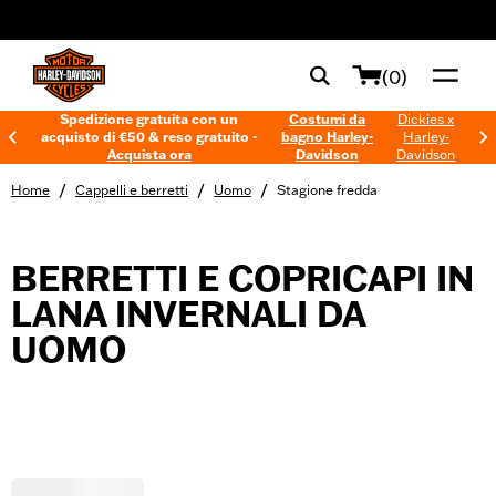
web accessibility
(0)
Spedizione gratuita con un
Costumi da
Dickies x
acquisto di €50 & reso gratuito -
bagno Harley-
Harley-
Acquista ora
Davidson
Davidson
/
/
/
Home
Cappelli e berretti
Uomo
Stagione fredda
BERRETTI E COPRICAPI IN
LANA INVERNALI DA
UOMO