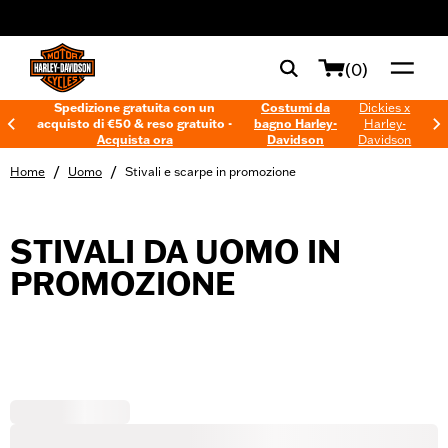
web accessibility
(0)
Spedizione gratuita con un
Costumi da
Dickies x
acquisto di €50 & reso gratuito -
bagno Harley-
Harley-
Acquista ora
Davidson
Davidson
/
/
Home
Uomo
Stivali e scarpe in promozione
STIVALI DA UOMO IN
PROMOZIONE