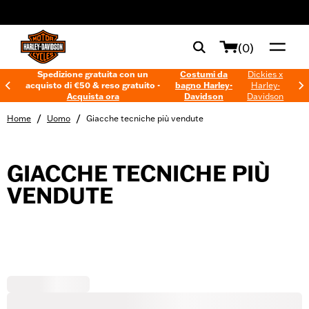
web accessibility
(0)
Spedizione gratuita con un
Costumi da
Dickies x
acquisto di €50 & reso gratuito -
bagno Harley-
Harley-
Acquista ora
Davidson
Davidson
/
/
Home
Uomo
Giacche tecniche più vendute
GIACCHE TECNICHE PIÙ
VENDUTE