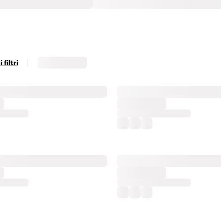
|
filtri