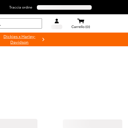
Traccia ordine
Carrello (0)
Dickies x Harley-
Davidson