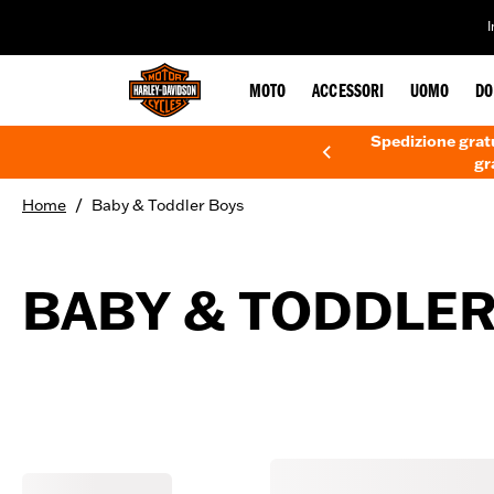
web accessibility
MOTO
ACCESSORI
UOMO
DO
Spedizione gratu
gr
/
Home
Baby & Toddler Boys
BABY & TODDLER