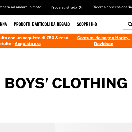
Impara ad andare in moto
Ricerca concessionaria
Prova su strada
NNA
PRODOTTI E ARTICOLI DA REGALO
SCOPRI H-D
ita con un acquisto di €50 & reso
Costumi da bagno Harley-
atuito -
Acquista ora
Davidson
 BOYS' CLOTHING