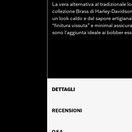
La vera alternativa al tradizionale l
collezione Brass di Harley-Davidso
un look caldo e dal sapore artigian
“finitura vissuta” e minimal assicur
sono l'aggiunta ideale ai bobber ess
DETTAGLI
Per modelli XL883L dal '11 in poi e XL1
Istruzioni di installazione
RECENSIONI
Collezione:
Brass
Venduti singolarmente:
Coppia
Contenuto della confezione:
Q&A
Pedalina