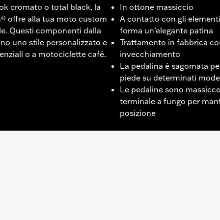
ook cromato o total black, la
In ottone massiccio
n® offre alla tua moto custom
A contatto con gli elementi
ale. Questi componenti dalla
forma un’elegante patina
ano uno stile personalizzato e
Trattamento in fabbrica con
enziali o a motociclette café.
invecchiamento
La pedalina è sagomata per 
piede su determinati model
Le pedaline sono massicce, 
terminale a fungo per mant
posizione
200CX dal '16 in poi.
 poggiapiedi destra e sinistra, istruzioni per la cura e la pul