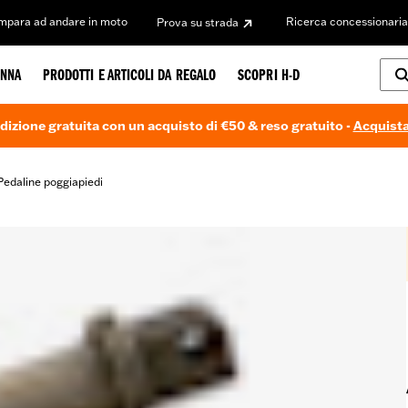
Impara ad andare in moto
Ricerca concessionaria
Prova su strada
NNA
PRODOTTI E ARTICOLI DA REGALO
SCOPRI H-D
dizione gratuita con un acquisto di €50 & reso gratuito -
Acquista
Pedaline poggiapiedi