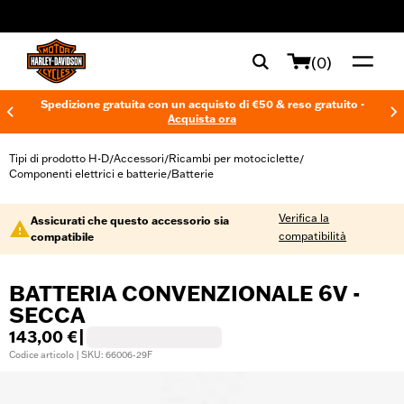
web accessibility
(0)
Spedizione gratuita con un acquisto di €50 & reso gratuito -
Acquista ora
Tipi di prodotto H-D
Accessori
Ricambi per motociclette
/
/
/
Componenti elettrici e batterie
Batterie
/
Verifica la
Assicurati che questo accessorio sia
compatibilità
compatibile
BATTERIA CONVENZIONALE 6V -
SECCA
143,00 €
|
Codice articolo | SKU: 66006-29F