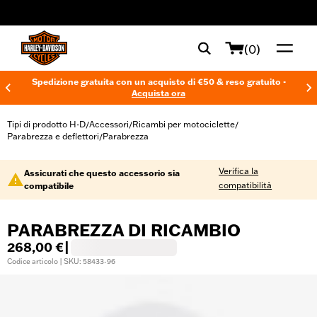
web accessibility
(0)
Spedizione gratuita con un acquisto di €50 & reso gratuito -
Acquista ora
Tipi di prodotto H-D
Accessori
Ricambi per motociclette
/
/
/
Parabrezza e deflettori
Parabrezza
/
Verifica la
Assicurati che questo accessorio sia
compatibilità
compatibile
PARABREZZA DI RICAMBIO
268,00 €
|
Codice articolo | SKU: 58433-96