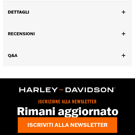
DETTAGLI
Adatto ai modelli Road King® '94-'25 (eccetto FLHRSE '13-'14).
Istruzioni di installazione
RECENSIONI
Venduti singolarmente:
Ciascuno
Materiale:
Policarbonato
Larghezza:
23.1 Inches
Q&A
Contenuto della confezione:
Parabrezza, nastrature e istruzioni
UDM larghezza materiale:
Pollici
Altezza parabrezza sopra il faro anteriore:
22.0
UDM altezza parabrezza sopra il faro anteriore:
Pollici
Altezza complessiva parabrezza:
29.0
UDM altezza complessiva parabrezza:
Pollici
ISCRIZIONE ALLA NEWSLETTER
Rimani aggiornato
ISCRIVITI ALLA NEWSLETTER