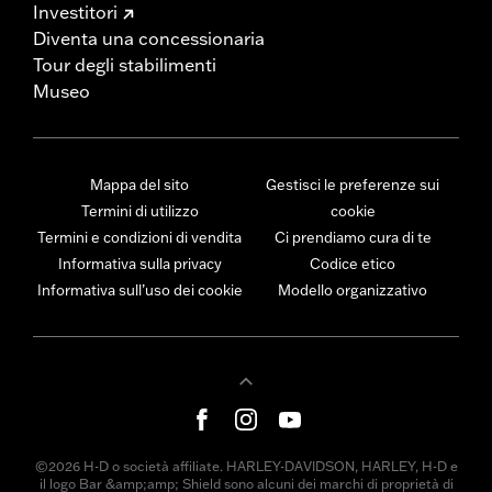
Investitori
Diventa una concessionaria
Tour degli stabilimenti
Museo
Mappa del sito
Gestisci le preferenze sui
Termini di utilizzo
cookie
Termini e condizioni di vendita
Ci prendiamo cura di te
Informativa sulla privacy
Codice etico
Informativa sull’uso dei cookie
Modello organizzativo
©2026 H-D o società affiliate. HARLEY-DAVIDSON, HARLEY, H-D e
il logo Bar &amp;amp; Shield sono alcuni dei marchi di proprietà di