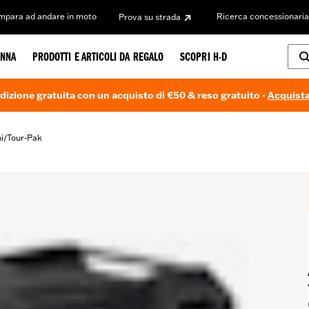
Impara ad andare in moto
Ricerca concessionaria
Prova su strada
NNA
PRODOTTI E ARTICOLI DA REGALO
SCOPRI H-D
dizione gratuita con un acquisto di €50 & reso gratuito -
Acquista
i
Tour-Pak
/