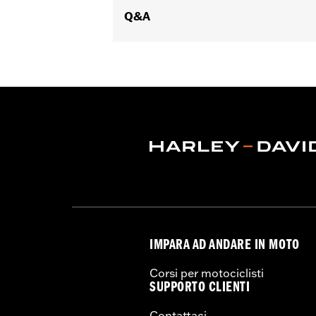
Capacità:
Q&A
2318 Cubic inch
Impermeabile:
Sì
Venduto/i separatamente:
5300080
Venduti singolarmente:
Ciascuno
Materiale:
Alluminio con spigoli in n
Contenuto della confezione:
Baulett
Capacità di carico:
22 libbre US
GARANZIA:
Garanzia limitata di 1 ann
IMPARA AD ANDARE IN MOTO
Corsi per motociclisti
SUPPORTO CLIENTI
Contattaci