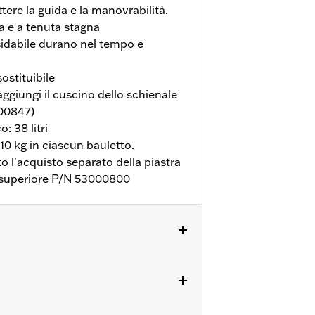
ere la guida e la manovrabilità.
da e a tenuta stagna
sidabile durano nel tempo e
sostituibile
ggiungi il cuscino dello schienale
000847)
: 38 litri
 10 kg in ciascun bauletto.
sto l'acquisto separato della piastra
 superiore P/N 53000800
uisto separato della piastra di