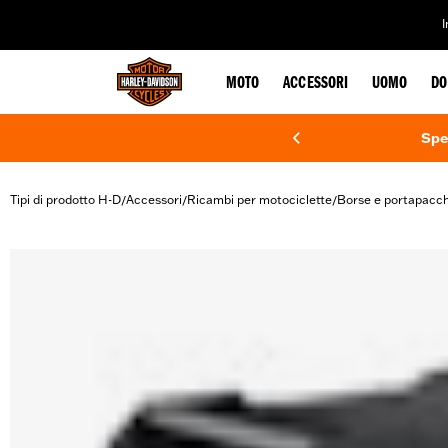
web accessibility
MOTO
ACCESSORI
UOMO
DO
Spe
Tipi di prodotto H-D
Accessori
Ricambi per motociclette
Borse e portapacch
/
/
/