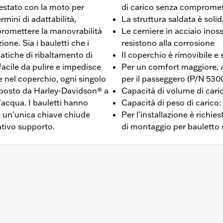
testato con la moto per
di carico senza compromett
ermini di adattabilità,
La struttura saldata è soli
mpromettere la manovrabilità
Le cerniere in acciaio inos
ione. Sia i bauletti che i
resistono alla corrosione
atiche di ribaltamento di
Il coperchio è rimovibile e 
facile da pulire e impedisce
Per un comfort maggiore, a
ne nel coperchio, ogni singolo
per il passeggero (P/N 53
oposto da Harley-Davidson® a
Capacità di volume di carico
d’acqua. I bauletti hanno
Capacità di peso di carico:
, e un'unica chiave chiude
Per l'installazione è richie
lativo supporto.
di montaggio per bauletto
50ST dal '21 in poi e RA1250L dal '25 in poi. Richiede l'acq
N 53000800.