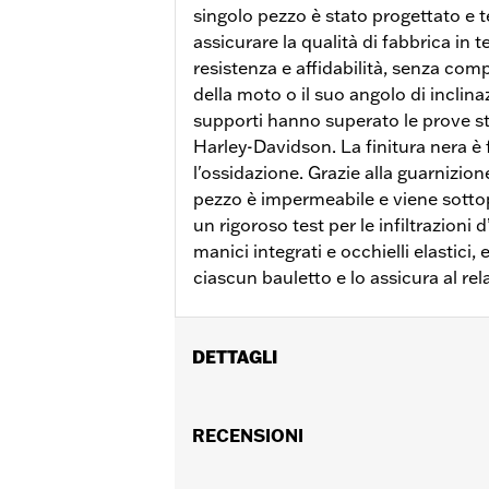
singolo pezzo è stato progettato e 
assicurare la qualità di fabbrica in t
resistenza e affidabilità, senza co
della moto o il suo angolo di inclinaz
supporti hanno superato le prove st
Harley-Davidson. La finitura nera è 
l'ossidazione. Grazie alla guarnizio
pezzo è impermeabile e viene sott
un rigoroso test per le infiltrazioni 
manici integrati e occhielli elastici
ciascun bauletto e lo assicura al re
DETTAGLI
Adatto ai modelli RA1250, RA1250S, RA12
montaggio per bauletto superiore P/
RECENSIONI
Istruzioni di installazione
Blocco:
Sí