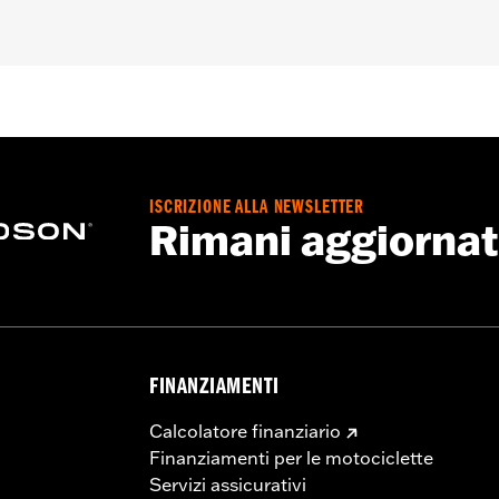
0 e 53000847
ylon rinforzato con vetro
o, bulloneria ancoraggio e chiusura, set serratura, istruzioni
ISCRIZIONE ALLA NEWSLETTER
o – Visitare la pagina
www.h-d.com/warranty
per tutti i detta
Rimani aggiorna
FINANZIAMENTI
Calcolatore finanziario
Finanziamenti per le motociclette
Servizi assicurativi