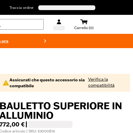
Traccia ordine
Carrello (0)
 ora
Costumi d
Verifica la
Assicurati che questo accessorio sia
compatibilità
compatibile
BAULETTO SUPERIORE IN
ALLUMINIO
772,00 €
|
Codice articolo | SKU: 53000816