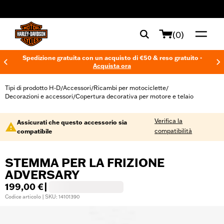
web accessibility
(0)
Spedizione gratuita con un acquisto di €50 & reso gratuito -
Acquista ora
Tipi di prodotto H-D
Accessori
Ricambi per motociclette
/
/
/
Decorazioni e accessori
Copertura decorativa per motore e telaio
/
Verifica la
Assicurati che questo accessorio sia
compatibilità
compatibile
STEMMA PER LA FRIZIONE
ADVERSARY
199,00 €
|
Codice articolo | SKU: 14101390