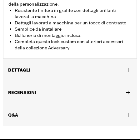
della personalizzazione.
Resistente finitura in grafite con dettagli brillanti
lavorati a macchina
Dettagli lavorati a macchina per un tocco di contrasto
Semplice da installare
Bulloneria di montaggio inclusa.
Completa questo look custom con ulteriori accessori
della collezione Adversary
DETTAGLI
Adatto ai modelli dotati di motore Revolution Max dal '21 al '25.
Istruzioni di installazione
RECENSIONI
Collezione:
Adversary
Venduti singolarmente:
Ciascuno
Contenuto della confezione:
Medaglione frizione, bulloneria di
Q&A
montaggio e istruzioni di installazione
GARANZIA:
,,,,,,,,,,,,,,,,,,,,,,,,,,,,,,,,,,,,,,,,,,,,,,,,,,,,,,,,,,,,,,,,,,