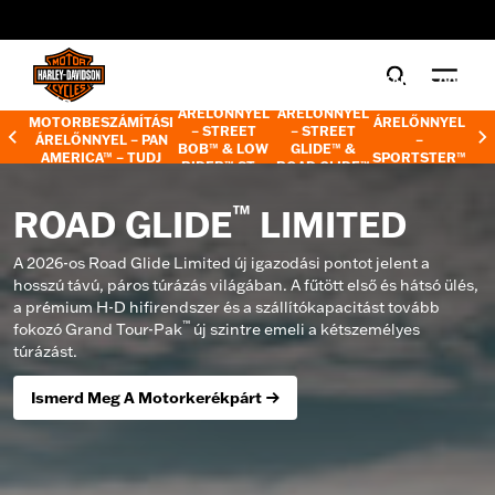
web accessibility
AKÁR 358 000
AKÁR 535 000
AKÁR 715 000
*
*
FT
FT
*
*
AKÁR 1 070 000 FT
FT
ÁRELŐNNYEL
ÁRELŐNNYEL
MOTORBESZÁMÍTÁSI
ÁRELŐNNYEL
– STREET
– STREET
ÁRELŐNNYEL – PAN
–
BOB™ & LOW
GLIDE™ &
AMERICA™ –
TUDJ
SPORTSTER™
RIDER™ ST –
ROAD GLIDE™
MEG TÖBBET
S –
TUDJ MEG
TUDJ MEG
–
TUDJ MEG
TÖBBET
TÖBBET
TÖBBET
™
ROAD GLIDE
LIMITED
A 2026-os Road Glide Limited új igazodási pontot jelent a
hosszú távú, páros túrázás világában. A fűtött első és hátsó ülés,
a prémium H-D hifirendszer és a szállítókapacitást tovább
™
fokozó Grand Tour-Pak
új szintre emeli a kétszemélyes
túrázást.
Ismerd Meg A Motorkerékpárt