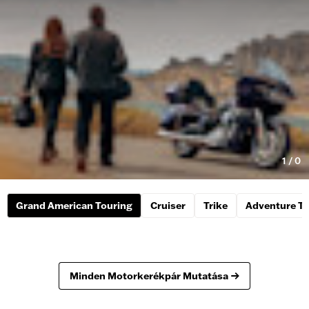
1
/
0
Grand American Touring
Cruiser
Trike
Adventure To
Minden Motorkerékpár Mutatása