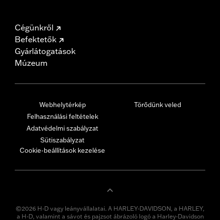
Cégünkről
Befektetők
Gyárlátogatások
Múzeum
Webhelytérkép
Törődünk veled
Felhasználási feltételek
Adatvédelmi szabályzat
Sütiszabályzat
Cookie-beállítások kezelése
©2026 H-D vagy leányvállalatai. A HARLEY-DAVIDSON, a HARLEY,
a H-D, valamint a sávot és pajzsot ábrázoló logó a Harley-Davidson