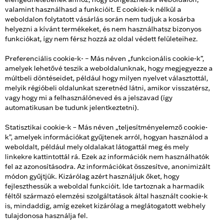
valamint használhasd a funkcióit. E cookiek-k nélkül a
weboldalon folytatott vásárlás során nem tudjuk a kosárba
helyezni a kívánt termékeket, és nem használhatsz bizonyos
funkciókat, így nem férsz hozzá az oldal védett felületeihez.
Preferenciális cookie-k- – Más néven „funkcionális cookie-k”,
amelyek lehetővé teszik a weboldalunknak, hogy megjegyezze a
múltbeli döntéseidet, például hogy milyen nyelvet választottál,
melyik régióbeli oldalunkat szeretnéd látni, amikor visszatérsz,
vagy hogy mi a felhasználóneved és a jelszavad (így
automatikusan be tudunk jelentkeztetni).
Statisztikai cookie-k – Más néven „teljesítményelemző cookie-
k”, amelyek információkat gyűjtenek arról, hogyan használod a
weboldalt, például mely oldalakat látogattál meg és mely
linkekre kattintottál rá. Ezek az információk nem használhatók
fel az azonosításodra. Az információkat összesítve, anonimizált
módon gyűjtjük. Kizárólag azért használjuk őket, hogy
fejleszthessük a weboldal funkcióit. Ide tartoznak a harmadik
féltől származó elemzési szolgáltatások által használt cookie-k
is, mindaddig, amíg ezeket kizárólag a meglátogatott webhely
tulajdonosa használja fel.