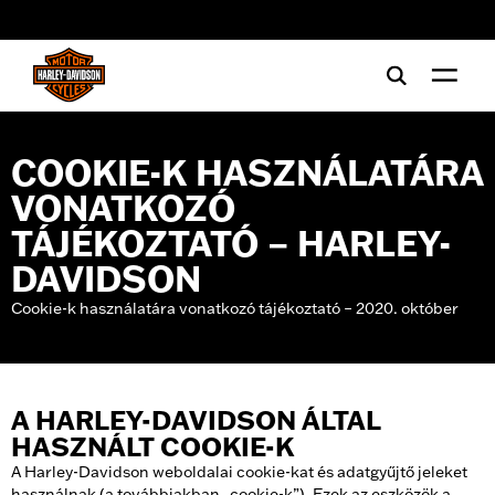
web accessibility
COOKIE-K HASZNÁLATÁRA
VONATKOZÓ
TÁJÉKOZTATÓ – HARLEY-
DAVIDSON
Cookie-k használatára vonatkozó tájékoztató – 2020. október
A HARLEY-DAVIDSON ÁLTAL
HASZNÁLT COOKIE-K
A Harley-Davidson weboldalai cookie-kat és adatgyűjtő jeleket
használnak (a továbbiakban „cookie-k”). Ezek az eszközök a