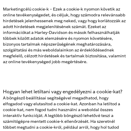
Marketingcélú cookie-k – Ezek a cookie-k nyomon követik az
online tevékenységedet, és céljuk, hogy számodra relevánsabb
hirdetések jelenhessenek meg neked, vagy hogy korlátozzák az
adott hirdetések megjelenítésének számát. Ezeket az
információkat a Harley-Davidson és mások felhasználhatják
többek között adatok elemzésére és nyomon követésére,
bizonyos tartalmak népszerűségének meghatározására,
szolgáltatási és más weboldalainkon az érdeklődésednek
megfelelő, célzott hirdetések és tartalmak biztosítása, valamint
az online tevékenységed jobb megértésére.
Hogyan lehet letiltani vagy engedélyezni a cookie-kat?
A böngésző beállításai segítségével megadhatod, hogy
elfogadod vagy elutasítod a cookie-kat. Azonban ha letiltod a
cookie-kat, nem fogod tudni használni a weboldal összes
interaktív funkcióját. A legtöbb böngésző lehetővé teszi a
számítógépre mentett cookie-k ellenőrzését. Ha szeretnél
többet megtudni a cookie-król, például arról, hogy hol tudod