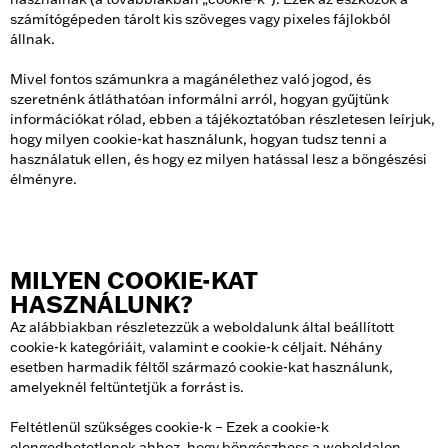
számítógépeden tárolt kis szöveges vagy pixeles fájlokból
állnak.
Mivel fontos számunkra a magánélethez való jogod, és
szeretnénk átláthatóan informálni arról, hogyan gyűjtünk
információkat rólad, ebben a tájékoztatóban részletesen leírjuk,
hogy milyen cookie-kat használunk, hogyan tudsz tenni a
használatuk ellen, és hogy ez milyen hatással lesz a böngészési
élményre.
MILYEN COOKIE-KAT
HASZNÁLUNK?
Az alábbiakban részletezzük a weboldalunk által beállított
cookie-k kategóriáit, valamint e cookie-k céljait. Néhány
esetben harmadik féltől származó cookie-kat használunk,
amelyeknél feltüntetjük a forrást is.
Feltétlenül szükséges cookie-k – Ezek a cookie-k
elengedhetetlenek ahhoz, hogy böngészhess a weboldalon,