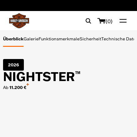
Galerie
web accessibility
Funktionsmerkmale
(0)
Sicherheit
Überblick
Galerie
Funktionsmerkmale
Sicherheit
Technische Date
Technische Daten
2026
NIGHTSTER
™
TOOLS ZUM SHOPPEN
Finanzierung
Probefahrt
Broschüre anfordern
+
Ab
11.200 €