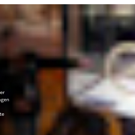
R
er
ngen
te