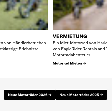
VERMIETUNG
en von Händlerbetrieben
Ein Miet-Motorrad von Harley-
stklassige Erlebnisse
von EagleRider Rentals and Tou
Motorradabenteuer.
Motorrad Mieten
Neue Motorräder 2026
Neue Motorräder 2025