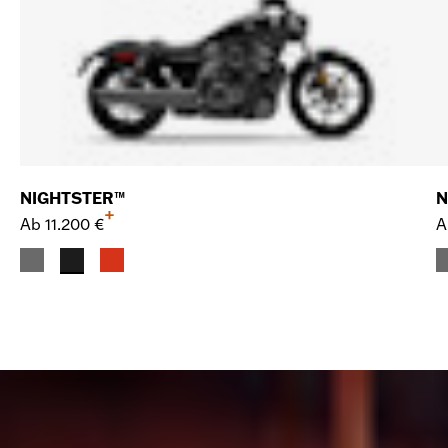
NIGHTSTER™
N
+
Ab
11.200 €
A