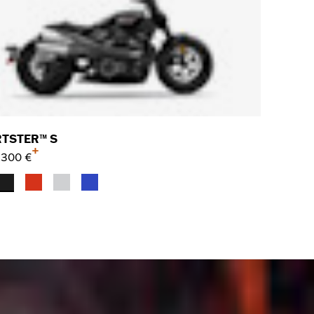
TSTER™ S
+
.300 €