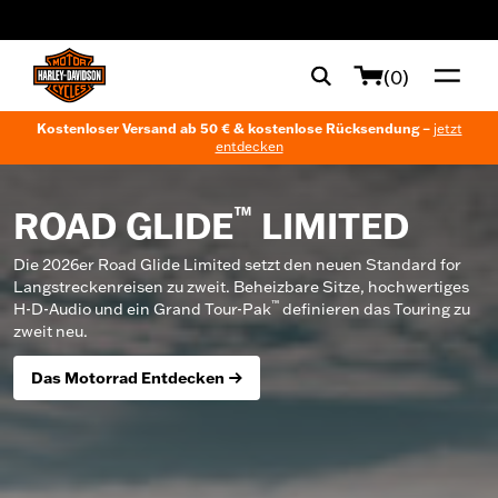
web accessibility
(0)
Kostenloser Versand ab 50 € & kostenlose Rücksendung –
jetzt
entdecken
™
ROAD GLIDE
LIMITED
Die 2026er Road Glide Limited setzt den neuen Standard for
Langstreckenreisen zu zweit. Beheizbare Sitze, hochwertiges
™
H-D-Audio und ein Grand Tour-Pak
definieren das Touring zu
zweit neu.
Das Motorrad Entdecken