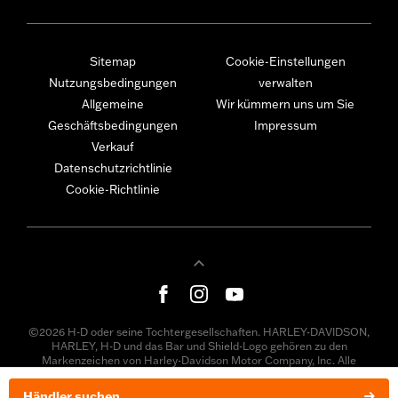
Sitemap
Cookie-Einstellungen
Nutzungsbedingungen
verwalten
Allgemeine
Wir kümmern uns um Sie
Geschäftsbedingungen
Impressum
Verkauf
Datenschutzrichtlinie
Cookie-Richtlinie
©2026 H-D oder seine Tochtergesellschaften. HARLEY-DAVIDSON,
HARLEY, H-D und das Bar und Shield-Logo gehören zu den
Markenzeichen von Harley-Davidson Motor Company, Inc. Alle
übrigen Produkte und Firmennamen sind Warenzeichen und/oder
eingetragene Warenzeichen ihrer jeweiligen Eigentümer.
Händler suchen