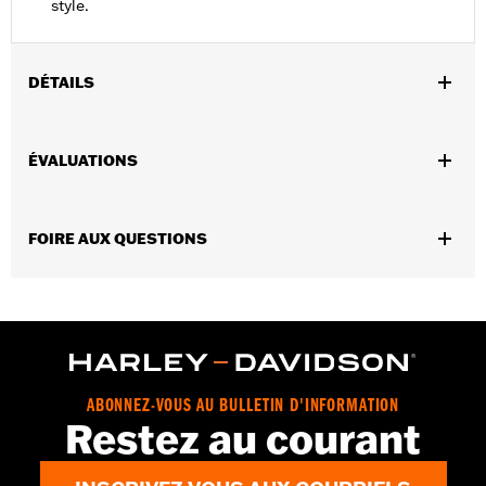
style.
DÉTAILS
Convient aux modèles Softail® 2018 et après.
Instructions d’installation
ÉVALUATIONS
GARANTIE:
1 year limited warranty – Go to
www.h-
d.com/warranty
for full details
FOIRE AUX QUESTIONS
ABONNEZ-VOUS AU BULLETIN D'INFORMATION
Restez au courant