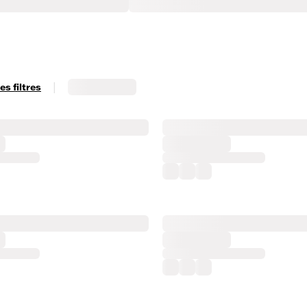
|
s filtres