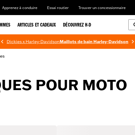
Apprenez à conduire
Essai routier
Trouver un concessionnaire
EMMES
ARTICLES ET CADEAUX
DÉCOUVREZ H-D
Dickies x Harley-Davidson
Maillots de bain Harley-Davidson
ies
QUES POUR MOTO