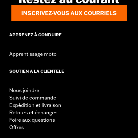
d.com/warranty
pour obtenir tous les détails
INSCRIVEZ-VOUS AUX COURRIELS
APPRENEZ À CONDUIRE
Apprentissage moto
SOUTIEN À LA CLIENTÈLE
Nous joindre
Suivi de commande
Expédition et livraison
Retours et échanges
Foire aux questions
Offres