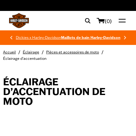
web accessibility
(0)
Dickies x Harley-Davidson
Maillots de bain Harley-Davidson
/
/
/
Accueil
Éclairage
Pièces et accessoires de moto
Éclairage d’accentuation
ÉCLAIRAGE
D’ACCENTUATION DE
MOTO