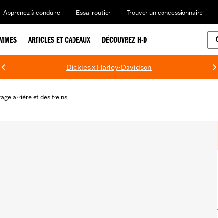
Apprenez à conduire
Essai routier
Trouver un concessionnaire
EMMES
ARTICLES ET CADEAUX
DÉCOUVREZ H-D
Dickies x Harley-Davidson
rage arrière et des freins