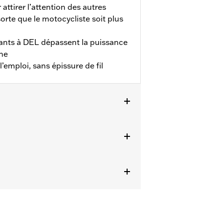
 attirer l’attention des autres
sorte que le motocycliste soit plus
otants à DEL dépassent la puissance
ine
l’emploi, sans épissure de fil
LTRXSE 2023 et après, les modèles
les modèles équipés d’une antenne
ée interne n° de pièce 76000862 (sauf