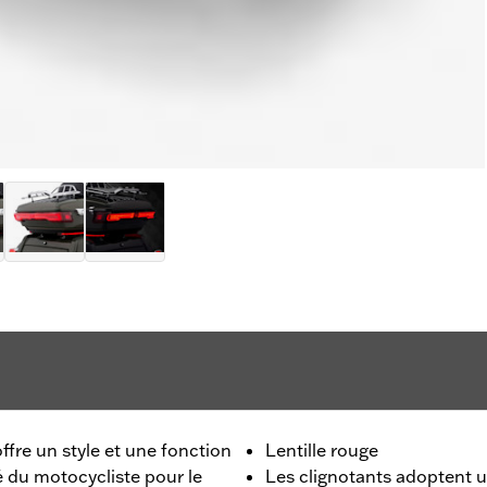
offre un style et une fonction
Lentille rouge
é du motocycliste pour le
Les clignotants adoptent 