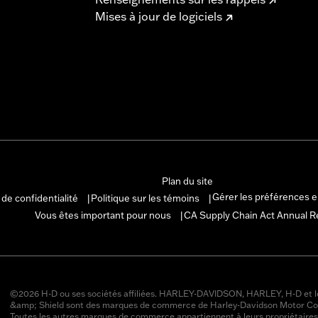
Mises à jour de logiciels
Plan du site
Gérer les préférences 
 de confidentialité
Politique sur les témoins
|
|
Vous êtes important pour nous
CA Supply Chain Act Annual R
|
©2026 H-D ou ses sociétés affiliées. HARLEY-DAVIDSON, HARLEY, H-D et l
&amp; Shield sont des marques de commerce de Harley-Davidson Motor Co
Toutes les autres marques de commerce appartiennent à leurs propriétaires 