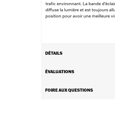
trafic environnant. La bande d’écla
diffuse la lumière et est toujours a
position pour avoir une meilleure vis
DÉTAILS
Convient aux modèles 2014 à 2025 éq
FLHX, FLTRX et FLTRXSTSE 2024 et ap
ÉVALUATIONS
CB). Pour les modèles avec une anten
les modèles déjà équipés d’une antenn
Instructions d’installation
FOIRE AUX QUESTIONS
Lens Color:
Rouge
Type d’éclairage:
DEL
Vendues en unités:
Chaque
Contenu de la boîte:
Feu arrière de 