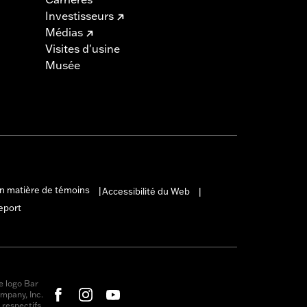
Investisseurs
Médias
Visites d'usine
Musée
en matière de témoins
Accessibilité du Web
|
|
eport
e logo Bar
mpany, Inc.
respectifs.