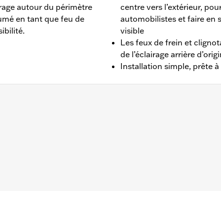
irage autour du périmètre
centre vers l’extérieur, pour
llumé en tant que feu de
automobilistes et faire en 
ibilité.
visible
Les feux de frein et clign
de l’éclairage arrière d’orig
Installation simple, prête à 
uipés d’un porte-bagages King Tour-Pak (sauf FLHXSE et F
rès, les modèles FLHXU et FLTRXRRSE 2025 et après, et 
ne AM/FM, un achat séparé est requis pour l’antenne cach
e cachée). Ne pas utiliser avec le n° de pièce 69203400.
Tour-Pak et instructions de montage