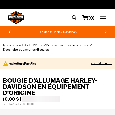
web accessibility
(0)
Dickies x Harley-Davidson
Types de produits HD
Pièces
Pièces et accessoires de moto
/
/
/
Électricité et batteries
Bougies
/
checkFitment
makeSurePartFits
BOUGIE D’ALLUMAGE HARLEY-
DAVIDSON EN ÉQUIPEMENT
D’ORIGINE
10,00 $
|
partSkuNumber 31600012