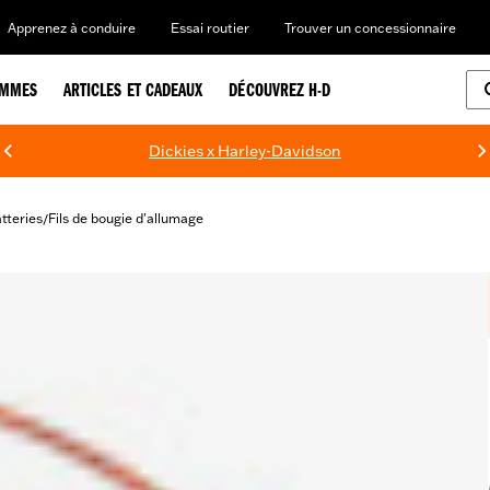
Apprenez à conduire
Essai routier
Trouver un concessionnaire
EMMES
ARTICLES ET CADEAUX
DÉCOUVREZ H-D
Dickies x Harley-Davidson
atteries
Fils de bougie d'allumage
/