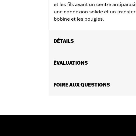
et les fils ayant un centre antipara
une connexion solide et un transfer
bobine et les bougies.
DÉTAILS
Convient aux modèles de tourisme et 
Vendues en unités:
ÉVALUATIONS
Paire
Contenu de la boîte:
2 câbles de bou
GARANTIE:
Garantie limitée de 1 an 
FOIRE AUX QUESTIONS