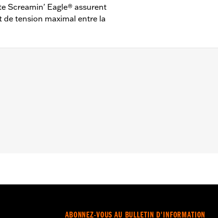
site Screamin' Eagle® assurent
t de tension maximal entre la
Trike 2009 à 2016.
gie d’allumage
– Accédez à
www.h-d.com/warranty
pour obtenir tous les dét
ABONNEZ-VOUS AU BULLETIN D'INFORMATION