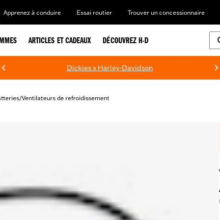
Apprenez à conduire
Essai routier
Trouver un concessionnaire
EMMES
ARTICLES ET CADEAUX
DÉCOUVREZ H-D
Dickies x Harley-Davidson
atteries
Ventilateurs de refroidissement
/