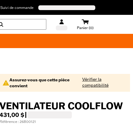
Suivi de commande
Panier (0)
Maillots de bain Harley-Davidson
Vérifier la
Assurez-vous que cette pièce
compatibilité
convient
VENTILATEUR COOLFLOW
431,00 $
|
Référence : 26800121