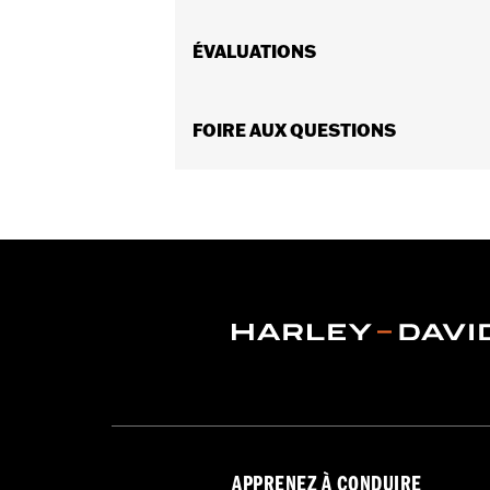
Convient aux modèles FLHR, FLHRC, F
de pièce 31400088 et 31400090. Les co
ÉVALUATIONS
d’air à mi-cadre n° de pièce 57200151.
recommandé pour une performance maxim
concessionnaire est nécessaire.
FOIRE AUX QUESTIONS
Instructions d’installation
Installation par le concessionnai
Imperméable à l’eau:
Oui
Vendues séparément:
Ensemble de d
Vendues en unités:
Chaque
Contenu de la boîte:
Ensemble de ven
GARANTIE:
Garantie limitée de 1 an 
APPRENEZ À CONDUIRE