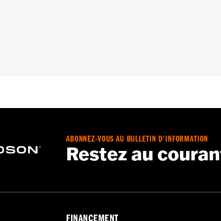
LHRXS, FLHP et FLRT 2017 à 2025. Ne convient pas au co
nfigurations FLHRC Brésil et FLHP (toutes les régions) né
 L’achat séparé de l’ensemble de déflecteur d’air à mi-cadre
ale sur tous les autres véhicules. La mise à jour par l’ap
re recommandée:
Oui
éflecteur d’air mi-cadre, n° de pièce 57200157
tilateur, matériel, base du tableau de bord, commutateurs, 
ABONNEZ-VOUS AU BULLETIN D'INFORMATION
– Accédez à
www.h-d.com/warranty
pour obtenir tous les dét
Restez au couran
FINANCEMENT