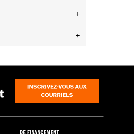
uvercle d’extrémité du démarreur n°
cessitent l’achat séparé du déflecteur
 n° de pièce 57200157 est
pareil Digital Technician du
attaches de câbles, faisceau relais
ails
INSCRIVEZ-VOUS AUX
t
COURRIELS
DE FINANCEMENT