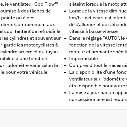
e, le ventilateur CoolFlow™
s'éteint lorsque la moto at
t soumise à des tâches de
Lorsque la vitesse diminue,
e pointe ou à des
km/h - cet écart est inten
trême. Contrairement aux
de s'allumer et de s'étein
ls qui tentent de refroidir le
vitesse à basse vitesse
s les cylindres et souvent sur
Dans le réglage "AUTO", le
™ garde les motocyclistes à
fonction de la vitesse lent
 cylindre arrière et du tuyau
moteur et ambiante spécif
nibilité d’une fonction
Imperméable
sur l’odomètre varie selon le
Comprend tout le nécessair
le pour votre véhicule
La disponibilité d’une fonct
ventilateur sur l’odomètre 
être disponible pour votre
La mise à jour par un appar
concessionnaire est requis