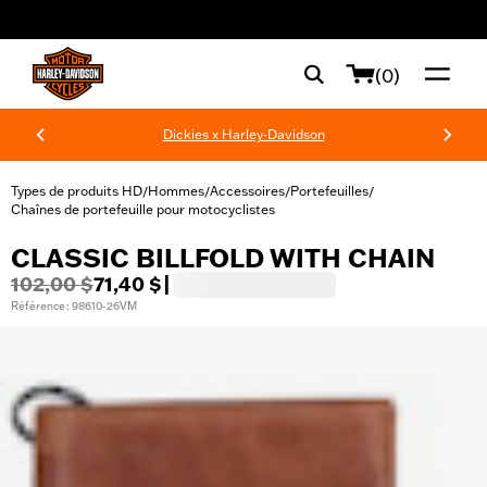
web accessibility
(0)
Dickies x Harley-Davidson
Types de produits HD
Hommes
Accessoires
Portefeuilles
/
/
/
/
Chaînes de portefeuille pour motocyclistes
CLASSIC BILLFOLD WITH CHAIN
102,00 $
71,40 $
|
Référence : 98610-26VM