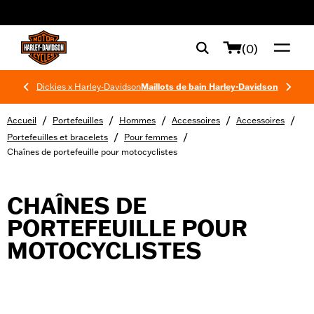
web accessibility
(0)
Dickies x Harley-Davidson
Maillots de bain Harley-Davidson
/
/
/
/
/
Accueil
Portefeuilles
Hommes
Accessoires
Accessoires
/
/
Portefeuilles et bracelets
Pour femmes
Chaînes de portefeuille pour motocyclistes
CHAÎNES DE
PORTEFEUILLE POUR
MOTOCYCLISTES