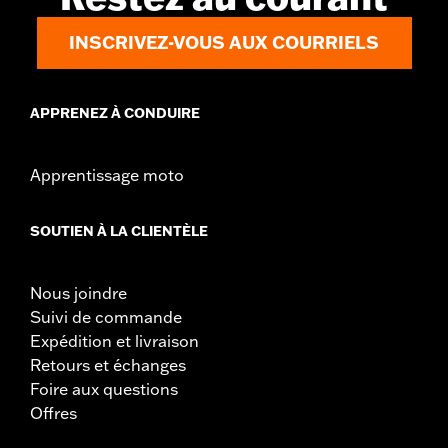
d.com/warranty
pour obtenir tous les détails
INSCRIVEZ-VOUS AUX COURRIELS
APPRENEZ À CONDUIRE
Apprentissage moto
SOUTIEN À LA CLIENTÈLE
Nous joindre
Suivi de commande
Expédition et livraison
Retours et échanges
Foire aux questions
Offres