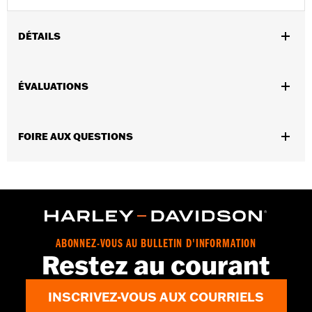
DÉTAILS
Conviennent aux modèles XL 1986 à 2003 (sauf XL1200S).
Vendues en unités:
Paire
ÉVALUATIONS
Contenu de la boîte:
2 câbles de bougie d’allumage
GARANTIE:
Garantie limitée de 1 an – Accédez à
www.h-
d.com/warranty
pour obtenir tous les détails
FOIRE AUX QUESTIONS
ABONNEZ-VOUS AU BULLETIN D'INFORMATION
Restez au courant
INSCRIVEZ-VOUS AUX COURRIELS