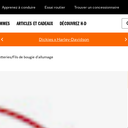
Apprenez à conduire
Essai routier
Trouver un concessionnaire
EMMES
ARTICLES ET CADEAUX
DÉCOUVREZ H-D
Dickies x Harley-Davidson
atteries
Fils de bougie d'allumage
/