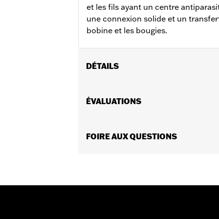
et les fils ayant un centre antipara
une connexion solide et un transfer
bobine et les bougies.
DÉTAILS
Convient aux modèles de tourisme 19
Vendues en unités:
ÉVALUATIONS
Paire
Contenu de la boîte:
2 câbles de bou
GARANTIE:
Garantie limitée de 1 an 
FOIRE AUX QUESTIONS