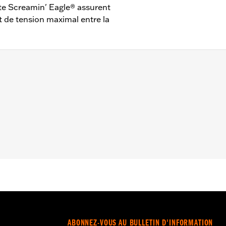
site Screamin' Eagle® assurent
t de tension maximal entre la
99 à 2008.
gie d’allumage
– Accédez à
www.h-d.com/warranty
pour obtenir tous les dét
ABONNEZ-VOUS AU BULLETIN D'INFORMATION