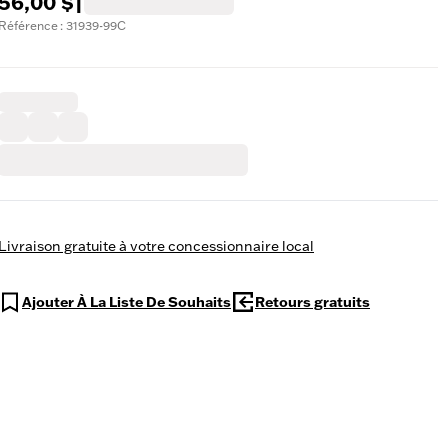
56,00 $
|
Référence : 31939-99C
Livraison gratuite à votre concessionnaire local
Ajouter À La Liste De Souhaits
Retours gratuits