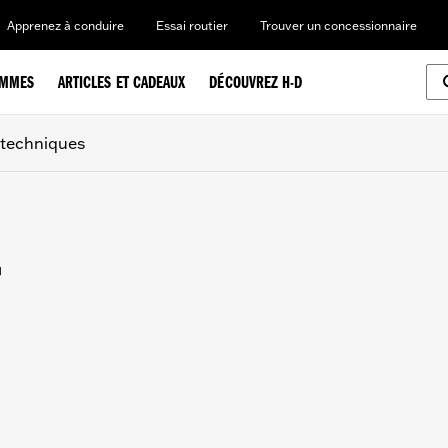
Apprenez à conduire
Essai routier
Trouver un concessionnaire
EMMES
ARTICLES ET CADEAUX
DÉCOUVREZ H-D
 techniques
T