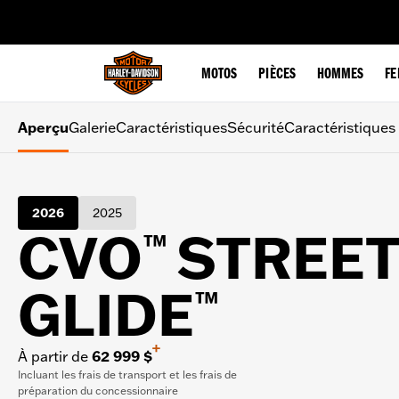
web accessibility
MOTOS
PIÈCES
HOMMES
F
Aperçu
Galerie
Caractéristiques
Sécurité
Caractéristiques
2026
2025
CVO
STREE
™
GLIDE
™
+
À partir de
62 999 $
Incluant les frais de transport et les frais de
préparation du concessionnaire