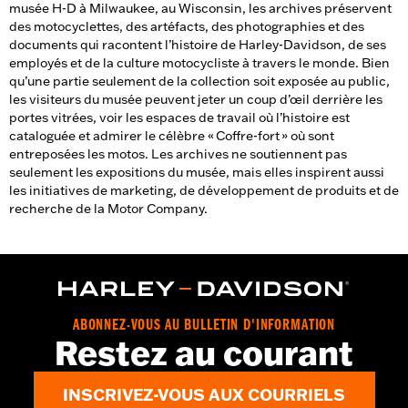
musée H-D à Milwaukee, au Wisconsin, les archives préservent
accessible et utile à l’entreprise — ainsi qu’appréciée par les
des motocyclettes, des artéfacts, des photographies et des
visiteurs du musée — aujourd’hui et à l’avenir.
documents qui racontent l’histoire de Harley-Davidson, de ses
employés et de la culture motocycliste à travers le monde. Bien
qu’une partie seulement de la collection soit exposée au public,
les visiteurs du musée peuvent jeter un coup d’œil derrière les
portes vitrées, voir les espaces de travail où l’histoire est
cataloguée et admirer le célèbre « Coffre-fort » où sont
entreposées les motos. Les archives ne soutiennent pas
seulement les expositions du musée, mais elles inspirent aussi
les initiatives de marketing, de développement de produits et de
recherche de la Motor Company.
ABONNEZ-VOUS AU BULLETIN D'INFORMATION
Restez au courant
INSCRIVEZ-VOUS AUX COURRIELS