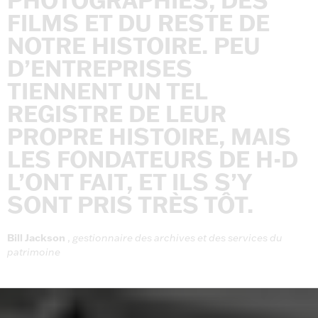
PHOTOGRAPHIES,
DES
FILMS
ET
DU
RESTE
DE
NOTRE
HISTOIRE.
PEU
D’ENTREPRISES
TIENNENT
UN
TEL
REGISTRE
DE
LEUR
PROPRE
HISTOIRE,
MAIS
LES
FONDATEURS
DE
H-D
L’ONT
FAIT,
ET
ILS
S’Y
SONT
PRIS
TRÈS
TÔT.
Bill
Jackson
,
gestionnaire
des
archives
et
des
services
du
patrimoine