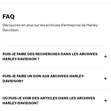
FAQ
Découvrez-en plus sur les archives d’entreprise de Harley-
Davidson.
PUIS-JE FAIRE DES RECHERCHES DANS LES ARCHIVES
HARLEY-DAVIDSON ?
Non. Les archives Harley-Davidson sont des archives privées et
corporatives, et ne sont pas accessibles aux chercheurs.
PUIS-JE FAIRE UN DON AUX ARCHIVES HARLEY-
DAVIDSON?
Si vous souhaitez offrir un article à la collection permanente de
Harley-Davidson, veuillez envoyer un courriel à
OÙ PUIS-JE VOIR DES ARTICLES DANS LES ARCHIVES
donations@Harley-Davidson.com
avec une description
HARLEY-DAVIDSON?
détaillée de l’article ou des articles, des photographies de
l’article ou des articles, ainsi que vos coordonnées complètes, y