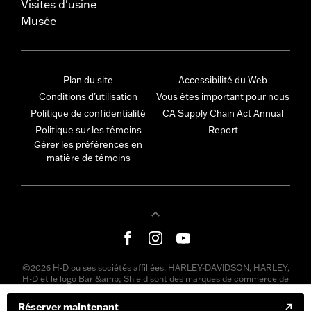
Visites d'usine
Musée
Plan du site
Accessibilité du Web
Conditions d'utilisation
Vous êtes important pour nous
Politique de confidentialité
CA Supply Chain Act Annual
Politique sur les témoins
Report
Gérer les préférences en
matière de témoins
©2026 H-D ou ses sociétés affiliées. HARLEY-DAVIDSON, HARLEY,
H-D et le logo Bar &amp; Shield sont des marques de commerce de
Harley-Davidson Motor Company, Inc. Toutes les autres marques de
commerce appartiennent à leurs propriétaires respectifs.
Réserver maintenant