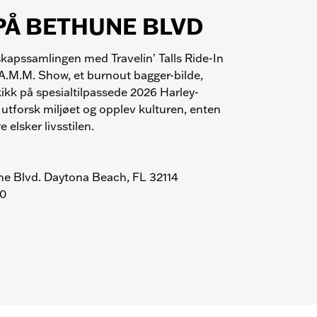
egg og registrer turen, få H-Ds arrangementsplan
PÅ BETHUNE BLVD
delta i Daytona Bike Week Challenge. Skaff deg
ordeler med Harley Owners Group.
skapssamlingen med Travelin' Talls Ride-In
e til kontoen din så du ikke går glipp av noe.
A.M.M. Show, et burnout bagger-bilde,
 kikk på spesialtilpassede 2026 Harley-
utforsk miljøet og opplev kulturen, enten
 elsker livsstilen.
e Blvd. Daytona Beach, FL 32114
00