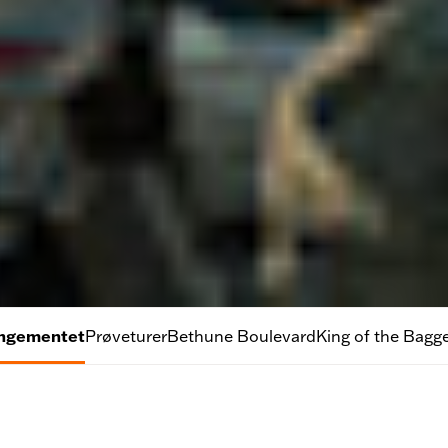
rangementet
Prøveturer
Bethune Boulevard
King of the Bagg