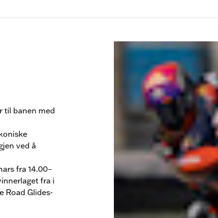
r til banen med
ikoniske
igjen ved å
ars fra 14.00–
nnerlaget fra i
de Road Glides-