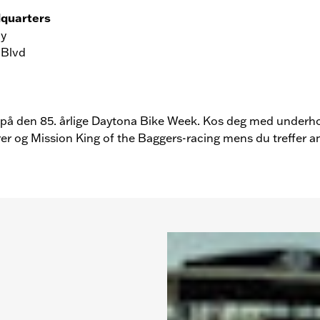
dquarters
ay
 Blvd
ta på den 85. årlige Daytona Bike Week. Kos deg med underh
rer og Mission King of the Baggers-racing mens du treffer an