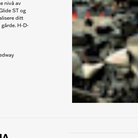
te nivå av
 Glide ST og
lisere ditt
v gårde. H-D-
eedway
NA