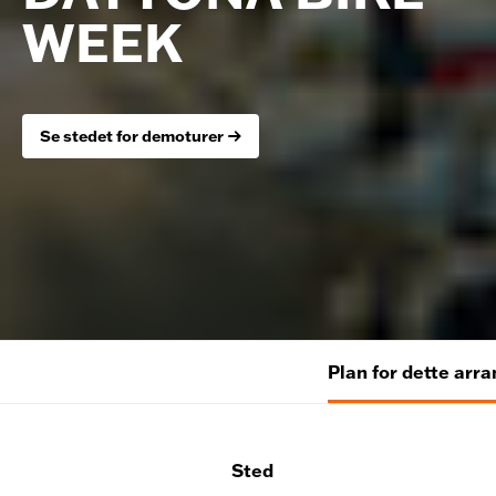
WEEK
Se stedet for demoturer
Plan for dette ar
Sted