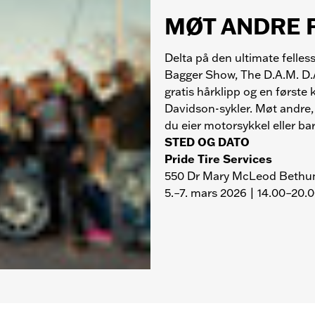
Last ned H-D-appen. Planl
MØT ANDRE 
og eksklusivt innhold, og 
enda flere arrangementsf
Delta på den ultimate felles
Er du allerede medlem? Kobl
Bagger Show, The D.A.M. D.
gratis hårklipp og en første
Davidson-sykler. Møt andre, 
du eier motorsykkel eller bare
STED OG DATO
Pride Tire Services
550 Dr Mary McLeod Bethun
5.–7. mars 2026 | 14.00–20.