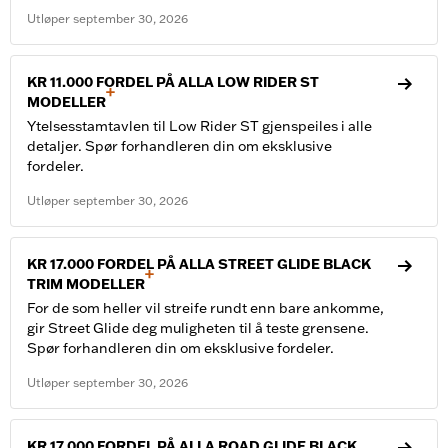
Utløper
september
30
,
2026
KR 11.000 FORDEL PÅ ALLA LOW RIDER ST
+
MODELLER
Ytelsesstamtavlen til Low Rider ST gjenspeiles i alle
detaljer. Spør forhandleren din om eksklusive
fordeler.
Utløper
september
30
,
2026
KR 17.000 FORDEL PÅ ALLA STREET GLIDE BLACK
+
TRIM MODELLER
For de som heller vil streife rundt enn bare ankomme,
gir Street Glide deg muligheten til å teste grensene.
Spør forhandleren din om eksklusive fordeler.
Utløper
september
30
,
2026
KR 17.000 FORDEL PÅ ALLA ROAD GLIDE BLACK