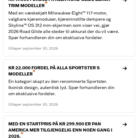
+
TRIM MODELLER
Med en væskekjølt Milwaukee-Eight™ 117-motor,
valgbare kjøremoduser, kjøreinnstilte dempere og
Skyline™ OS 312 mm-skjermen som viser vei, gjør
2026 Road Glide alle steder til akkurat der du vil være.
Spør forhandleren din om eksklusive fordeler.
Utløper
september
30
,
2026
KR 22.000 FORDEL PÅ ALLA SPORTSTER S
+
MODELLER
En kategori skapt av den renommerte Sportster.
Ikonisk design, autentisk lyd. Spør forhandleren din
om eksklusive fordeler.
Utløper
september
30
,
2026
MED EN STARTPRIS PÅ KR 299.900 ER PAN
AMERICA MER TILGJENGELIG ENN NOEN GANG I
+
2026.